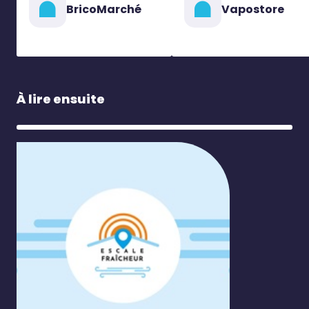
BricoMarché
Vapostore
À lire ensuite