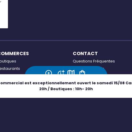
,
COMMERCES
CONTACT
outiques
Questions Fréquentes
estaurants
Contactez-nous
oisirs
Accessibilité : non conforme
Adresse
Horaires
Plan
Boutiques
commercial est exceptionnellement ouvert le samedi 15/08 Carr
ons plans
20h / Boutiques : 10h- 20h
ffres d'emploi