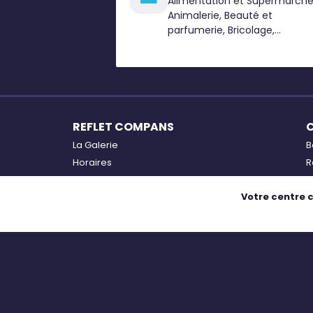
Alimentation et Supermarché
Animalerie, Beauté et
parfumerie, Bricolage,
Chaussures, Électroménager,
High Tech, Jardin, Mode
Femme
REFLET COMPANS
La Galerie
B
Horaires
R
Services
L
Votre centre 
Accès
B
Plan
O
Actualités
Exposition IN Fusion par l'E.F.S