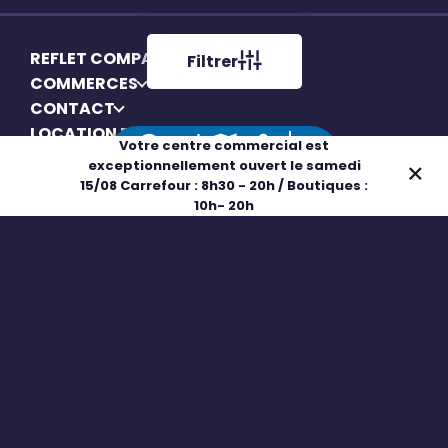
REFLET COMPANS
Filtrer
COMMERCES
CONTACT
LOCATION EMPLACEMENT
Votre centre commercial est
exceptionnellement ouvert le samedi
Adresse
Horaires
Plan
Boutiques
15/08 Carrefour : 8h30 - 20h / Boutiques :
10h- 20h
Mentions légales
Politique de confidentialité
Politique de cookies
Gérer mes cookies