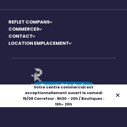
REFLET COMPANS
COMMERCES
CONTACT
LOCATION EMPLACEMENT
Votre centre commercial est
exceptionnellement ouvert le samedi
Mentions légales
Adresse
Horaires
Plan
Boutiques
15/08 Carrefour : 8h30 - 20h / Boutiques :
Politique de confidentialité
10h- 20h
Politique de cookies
Gérer mes cookies