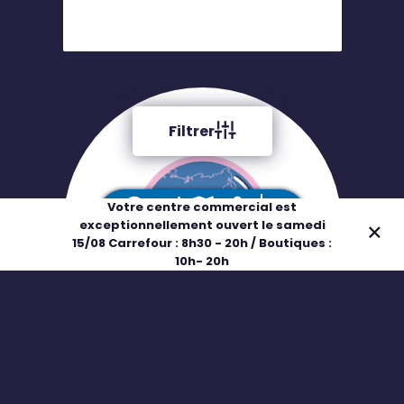
Filtrer
Votre centre commercial est
exceptionnellement ouvert le samedi
Adresse
Horaires
Plan
Boutiques
15/08 Carrefour : 8h30 - 20h / Boutiques :
10h- 20h
Youco