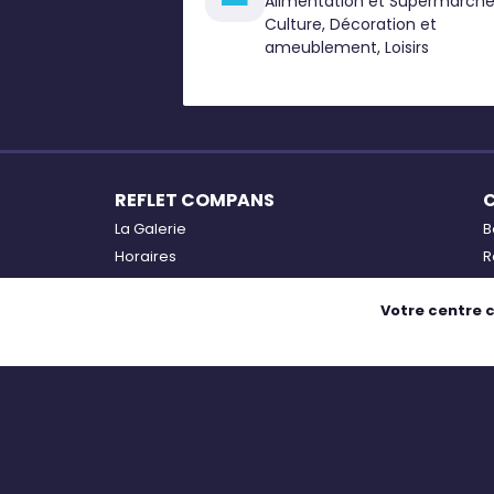
Alimentation et Supermarché
Culture, Décoration et
ameublement, Loisirs
REFLET COMPANS
La Galerie
B
Horaires
R
Services
L
Votre centre 
Accès
B
Plan
O
Actualités
Exposition IN Fusion par l'E.F.S