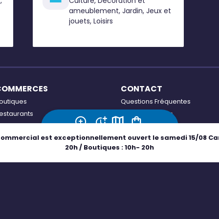
,
Culture, Décoration et
ameublement, Jardin, Jeux et
jouets, Loisirs
COMMERCES
CONTACT
outiques
Questions Fréquentes
estaurants
Contactez-nous
oisirs
Accessibilité : non conforme
Adresse
Horaires
Plan
Boutiques
commercial est exceptionnellement ouvert le samedi 15/08 Carr
ons plans
20h / Boutiques : 10h- 20h
ffres d'emploi