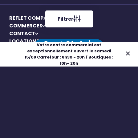
REFLET COMPANS
Filtrer
COMMERCES
CONTACT
LOCATION EMPLACEMENT
Votre centre commercial est
exceptionnellement ouvert le samedi
Adresse
Horaires
Plan
Boutiques
15/08 Carrefour : 8h30 - 20h / Boutiques :
10h- 20h
Mentions légales
Politique de confidentialité
Politique de cookies
Gérer mes cookies