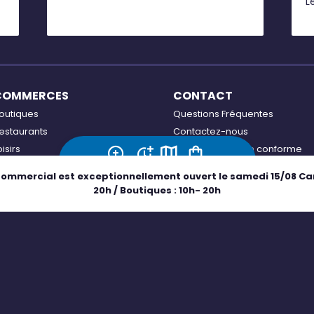
L
p
v
c
r
COMMERCES
CONTACT
outiques
Questions Fréquentes
estaurants
Contactez-nous
oisirs
Accessibilité : non conforme
ons plans
Adresse
Horaires
Plan
Boutiques
commercial est exceptionnellement ouvert le samedi 15/08 Carr
ffres d'emploi
20h / Boutiques : 10h- 20h
Mentions légales
Politique de confidentialité
Politique de cookies
Gér