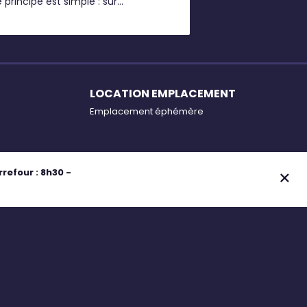
e principe est simple : sur
résentation de votre carte lors de
otre passage en caisse, vous
ollectez des points et profitez de
emises*
LOCATION EMPLACEMENT
Emplacement éphémère
efour : 8h30 -
er mes cookies