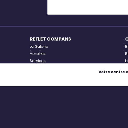
REFLET COMPANS
La Galerie
B
Horaires
R
Services
L
Accès
B
Votre centre 
Plan
O
Actualités
Exposition IN Fusion par l'E.F.S