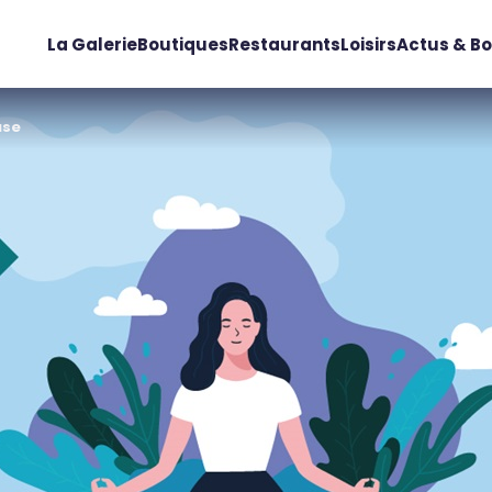
La Galerie
Boutiques
Restaurants
Loisirs
Actus & Bo
use