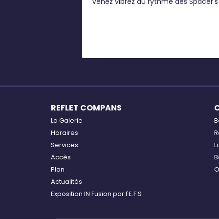
Venez vibrez au rythme des Spacer's
REFLET COMPANS
La Galerie
B
Horaires
R
Services
L
Accès
B
Plan
O
Actualités
Exposition IN Fusion par l'E.F.S